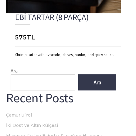
EBI TARTAR (8 PARÇA)
575TL
Shrimp tartar with avocado, chives, panko, and spicy sauce.
Ara
Ara
Recent Posts
Çamurlu Yol
İki Dost ve Altın Külçesi
Maymun Kral ve Ejderha Sarayı’nın Hazinesi