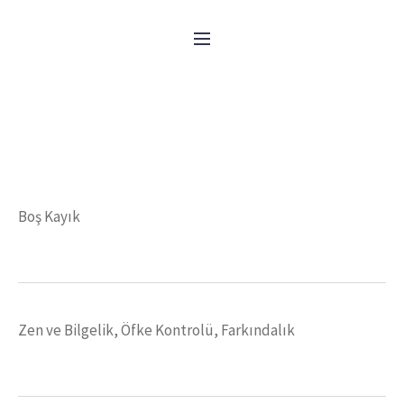
Boş Kayık
HOME
/
HIKAYELER
/
BOŞ KAYIK
Boş Kayık
Zen ve Bilgelik, Öfke Kontrolü, Farkındalık